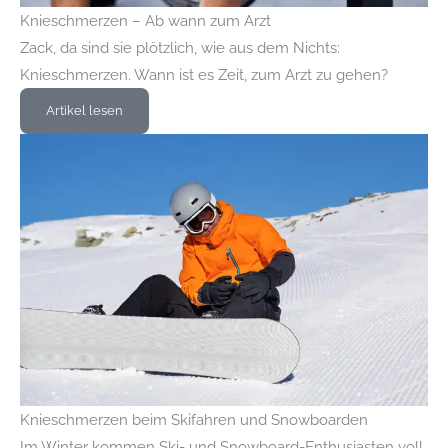
Knieschmerzen – Ab wann zum Arzt
Zack, da sind sie plötzlich, wie aus dem Nichts:
Knieschmerzen. Wann ist es Zeit, zum Arzt zu gehen?
Artikel lesen
Knieschmerzen beim Skifahren und Snowboarden
Im Winter kommen Ski- und Snowboard-Enthusiasten voll