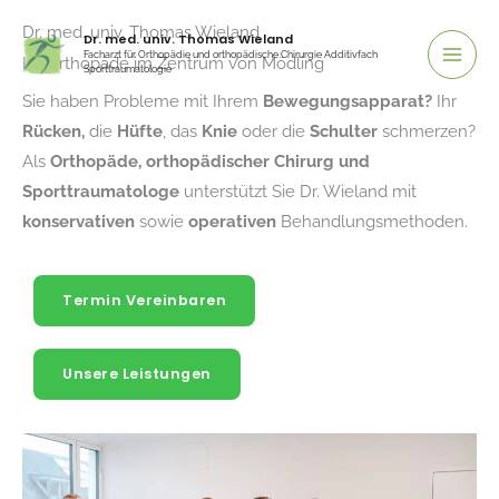
Zum
Dr. med. univ. Thomas Wieland
Dr. med. univ. Thomas Wieland
Inhalt
Facharzt für Orthopädie und orthopädische Chirurgie Additivfach
Ihr Orthopäde im Zentrum von Mödling
Sporttraumatologie
springen
Sie haben Probleme mit Ihrem
Bewegungsapparat?
Ihr
Rücken,
die
Hüfte
, das
Knie
oder die
Schulter
schmerzen?
Als
Orthopäde, orthopädischer Chirurg und
Sporttraumatologe
unterstützt Sie Dr. Wieland mit
konservativen
sowie
operativen
Behandlungsmethoden.
Termin Vereinbaren
Unsere Leistungen