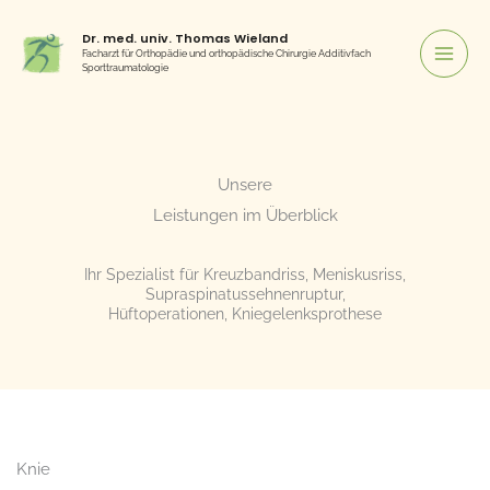
Zum
Dr. med. univ. Thomas Wieland
Inhalt
Facharzt für Orthopädie und orthopädische Chirurgie Additivfach
Sporttraumatologie
springen
Unsere
Leistungen im Überblick
Ihr Spezialist für Kreuzbandriss, Meniskusriss,
Supraspinatussehnenruptur,
Hüftoperationen, Kniegelenksprothese
Knie