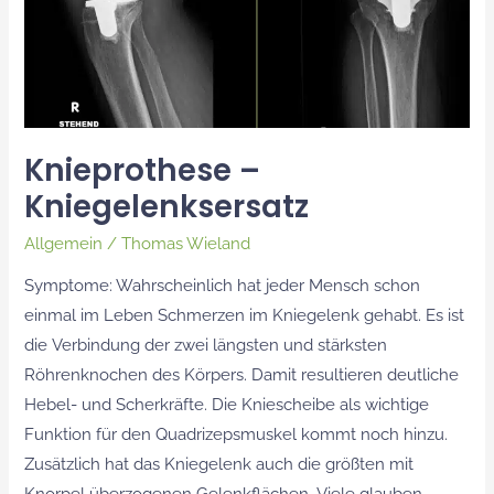
Knieprothese –
Kniegelenksersatz
Allgemein
/
Thomas Wieland
Symptome: Wahrscheinlich hat jeder Mensch schon
einmal im Leben Schmerzen im Kniegelenk gehabt. Es ist
die Verbindung der zwei längsten und stärksten
Röhrenknochen des Körpers. Damit resultieren deutliche
Hebel- und Scherkräfte. Die Kniescheibe als wichtige
Funktion für den Quadrizepsmuskel kommt noch hinzu.
Zusätzlich hat das Kniegelenk auch die größten mit
Knorpel überzogenen Gelenkflächen. Viele glauben,