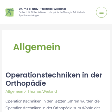
Zum
Dr. med. univ. Thomas Wieland
Inhalt
Facharzt für Orthopädie und orthopädische Chirurgie Additivfach
Sporttraumatologie
springen
Allgemein
Operationstechniken in der
Operationstechniken
Orthopädie
in
der
Allgemein
/
Thomas Wieland
Orthopädie
Operationstechniken In den letzten Jahren wurden die
Operationstechniken in der Orthopädie zum Wohle der