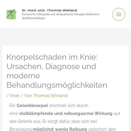
Zum
Dr. med. univ. Thomas Wieland
Inhalt
Facharzt für Orthopädie und orthopädische Chirurgie Additivfach
Sporttraumatologie
springen
Knorpelschaden im Knie:
Ursachen, Diagnose und
moderne
Behandlungsmöglichkeiten
/
Knie
/ Von
Thomas Wieland
Ein
Gelenkknorpel
zeichnet sich durch
eine
stoßdämpfende und reibungsarme Wirkung
auf
das Gelenk aus. Er sorgt dafür, dass sich bei
Bewegung
möglichst wenig Reibung
zwischen den