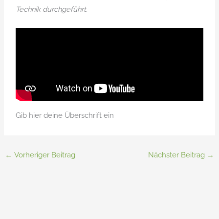
Technik durchgeführt.
Gib hier deine Überschrift ein
←
Vorheriger Beitrag
Nächster Beitrag
→